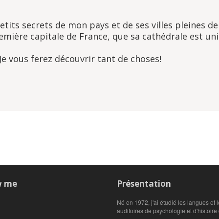
tits secrets de mon pays et de ses villes pleines de
remière capitale de France, que sa cathédrale est un
 Je vous ferez découvrir tant de choses!
w me
Présentation
Né en 1972, j'ai étudié les langues et 
auditoires de psychologie et d'histoire d