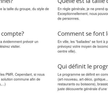
nnel?
Quelle est la taill
e la taille du groupe, du style de
En règle générale, je ne prend q
Exceptionnellement, nous pouvon
de personnes.
n compte?
Comment se font le
dra évidemment prévoir un
En ville, les "ballades" se font à
sirez visiter.
prévoyez votre moyen de locomot
centre ville).
Qui définit le pr
 les PMR. Cependant, si nous
Le programme se définit en commu
e solution commune afin de
(art-nouveau, art-déco, gotique..
...)
restaurants ou boissons), brassico
juste découverte générale d'une vi