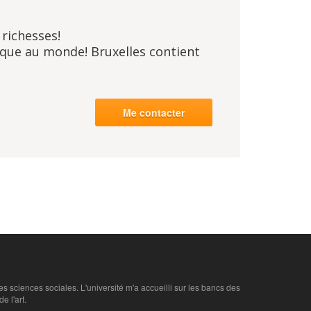
 richesses!
ique au monde! Bruxelles contient
Me contacter
les sciences sociales. L'université m'a accueilli sur les bancs des
e l'art.