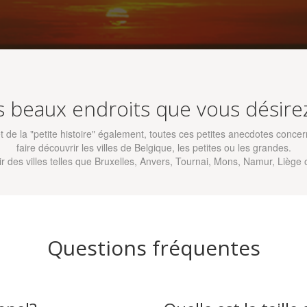
s beaux endroits que vous désirez 
e et de la "petite histoire" également, toutes ces petites anecdotes con
faire découvrir les villes de Belgique, les petites ou les grandes.
ir des villes telles que Bruxelles, Anvers, Tournai, Mons, Namur, Liège
Questions fréquentes